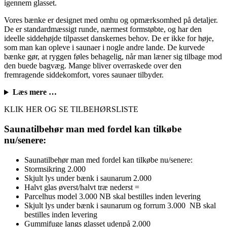
igennem glasset.
Vores bænke er designet med omhu og opmærksomhed på detaljer.
De er standardmæssigt runde, nærmest formstøbte, og har den
ideelle siddehøjde tilpasset danskernes behov. De er ikke for høje,
som man kan opleve i saunaer i nogle andre lande. De kurvede
bænke gør, at ryggen føles behagelig, når man læner sig tilbage mod
den buede bagvæg. Mange bliver overraskede over den
fremragende siddekomfort, vores saunaer tilbyder.
Læs mere …
KLIK HER OG SE TILBEHØRSLISTE
Saunatilbehør man med fordel kan tilkøbe
nu/senere:
Saunatilbehør man med fordel kan tilkøbe nu/senere:
Stormsikring 2.000
Skjult lys under bænk i saunarum 2.000
Halvt glas øverst/halvt træ nederst =
Parcelhus model 3.000 NB skal bestilles inden levering
Skjult lys under bænk i saunarum og forrum 3.000 NB skal
bestilles inden levering
Gummifuge langs glasset udenpå 2.000