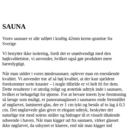
SAUNA
Vores saunaer er alle udført i kraftig 42mm kerne-grantræ fra
Sverige
Vi benytter ikke isolering, fordi det er unødvendigt med den
højkvalitetstræ, vi anvender, hvilket også gør produktet mere
bæredygtigt.
Når man sidder i vores tøndesaunaer, oplever man en enestående
kvalitet. Vi anvender træ af så høj kvalitet, at der kun sjældent
forekommer sorte knaster – i nogle tilfælde er vi helt fri for dem.
Dette resulterer i et utrolig roligt og æstetisk udtryk inde i saunaen,
hvilket er behageligt for øjnene. For at bevare træets lyse fremtoning
så længe som muligt, er panoramaglasset i saunaens ende fremstillet
af røgfarvet, lamineret glas, der er 1 cm tykt og består af to lag á 0,5
cm. Det røgfarvede glas giver et elegant udtryk, beskytter det
naturlige træ mod solens stråler og bidrager til et visuelt tiltalende
udseende i haven. Når man kigger ud fra saunaen, virker glasset
ikke røgfarvet, da udsynet er klarere, end når man kigger ind