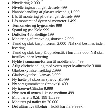
Nivellering 2.000
Nivelleringssæt til gør det selv 499
Nanobehandling af glasset udvendig 1.000
Lås til montering på døren gør det selv 999
Lås monteret på døren vi monterer 1.499
Termometer og hygrometer 999
Spand og øse Kolo 999
Duftolier 4 forskellige 199
Montering af træovn og skorsten 2.000
Tænd og sluk knap i forrum 2.000 NB skal bestilles inden
levering
Tænd og sluk knap & opladerstik i forrum 3.000 NB skal
bestilles inden levering
Hylde i saunarum/forrum til mobiltelefon 499
Årlig oliebehandling med vores super kvalitetsolie 3.000
Glasbeskyttelse i sejldug 2.999
Glasbeskyttelse i kanvas 3.999
Ny hætte på skorsten (træovn)1.499
Ny sort gummihætte (træovn)1.499
Ny træovn/Cilindro 9.999
Nye sten til ovnen 1 kasse medium 499
Mild trærens 0.5L 199 1L 299
Monteret på trailer fra 20.000
Det ultimative tilbehør – koldt kar fra 9.999kr.