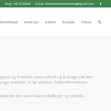
Ring: +45 31310244
E-mail: Vildmarksbadsilkeborg@gmail.com
ldmarksbad
Koldt kar
Galleri
Kontakt
Tilbud
lpasse og forbedre vores indhold og til at øge værdien
 bruge websitet. Vi har uddybet, hvilke informationer
enkende den samt huske indstillinger og statistik.