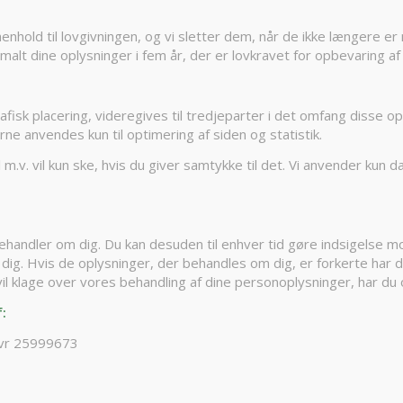
 henhold til lovgivningen, og vi sletter dem, når de ikke længere 
lt dine oplysninger i fem år, der er lovkravet for opbevaring af 
fisk placering, videregives til tredjeparter i det omfang disse op
rne anvendes kun til optimering af siden og statistik.
v. vil kun ske, hvis du giver samtykke til det. Vi anvender kun da
i behandler om dig. Du kan desuden til enhver tid gøre indsigelse
 dig. Hvis de oplysninger, der behandles om dig, er forkerte har du 
il klage over vores behandling af dine personoplysninger, har du o
:
 cvr 25999673