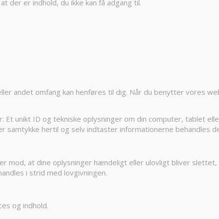
t der er indhold, du ikke kan få adgang til.
t eller andet omfang kan henføres til dig. Når du benytter vores 
: Et unikt ID og tekniske oplysninger om din computer, tablet elle
iver samtykke hertil og selv indtaster informationerne behandles d
r mod, at dine oplysninger hændeligt eller ulovligt bliver slettet, 
ndles i strid med lovgivningen.
ces og indhold.