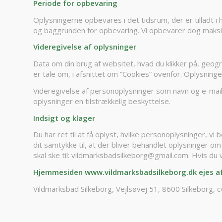
Periode for opbevaring
Oplysningerne opbevares i det tidsrum, der er tilladt i
og baggrunden for opbevaring. Vi opbevarer dog maksima
Videregivelse af oplysninger
Data om din brug af websitet, hvad du klikker på, geogra
er tale om, i afsnittet om ”Cookies” ovenfor. Oplysninge
Videregivelse af personoplysninger som navn og e-mail m.
oplysninger en tilstrækkelig beskyttelse.
Indsigt og klager
Du har ret til at få oplyst, hvilke personoplysninger, v
dit samtykke til, at der bliver behandlet oplysninger om
skal ske til: vildmarksbadsilkeborg@gmail.com. Hvis du v
Hjemmesiden www.vildmarksbadsilkeborg.dk ejes af
Vildmarksbad Silkeborg, Vejlsøvej 51, 8600 Silkeborg,