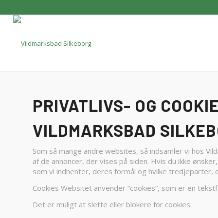
PRIVATLIVS- OG COOKI
VILDMARKSBAD SILKE
Som så mange andre websites, så indsamler vi hos Vildm
af de annoncer, der vises på siden. Hvis du ikke ønsker,
som vi indhenter, deres formål og hvilke tredjeparter, 
Cookies Websitet anvender ”cookies”, som er en tekstfil
Det er muligt at slette eller blokere for cookies.