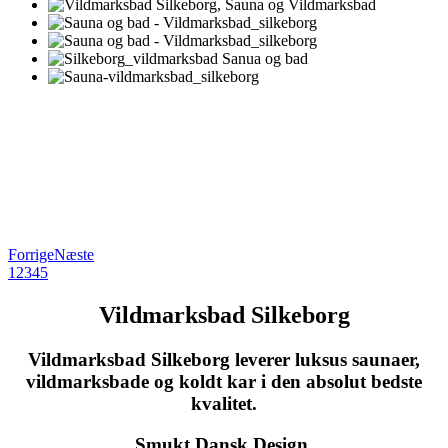
Forrige
Næste
1
2
3
4
5
Vildmarksbad Silkeborg
Vildmarksbad Silkeborg leverer luksus saunaer,
vildmarksbade og koldt kar i den absolut bedste
kvalitet.
Smukt Dansk Design.